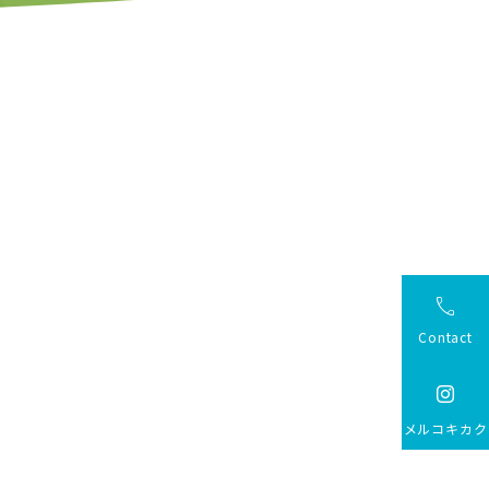

Contact

メルコキカク