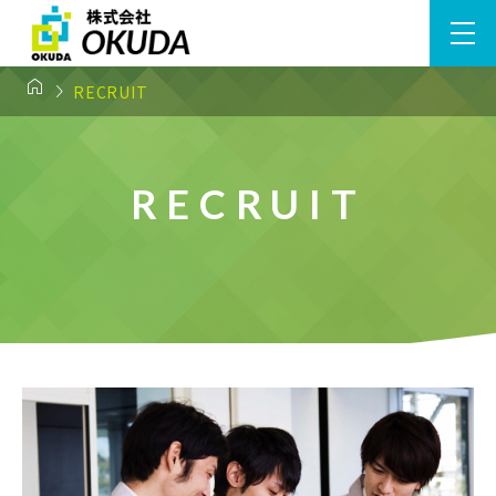


RECRUIT
RECRUIT